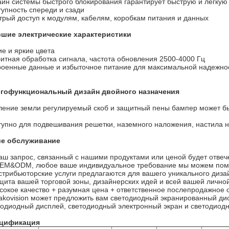
айн системы быстрого блокирования гарантирует быструю и легкую
тупность спереди и сзади
трый доступ к модулям, кабелям, коробкам питания и данных
шие электрические характеристики
ие и яркие цвета
битная обработка сигнала, частота обновления 2500-4000 Гц
роенные данные и избыточное питание для максимальной надежно
гофункциональный дизайн двойного назначения
ление земли регулируемый скоб и защитный пены бампер может бы
тупно для подвешивания решетки, наземного наложения, настила н
е обслуживание
Ваш запрос, связанный с нашими продуктами или ценой будет отвече
OEM&ODM, любое ваше индивидуальное требование мы можем помоч
стрибьюторские услуги предлагаются для вашего уникального диза
щита вашей торговой зоны, дизайнерских идей и всей вашей личн
сокое качество + разумная цена + ответственное послепродажное
Bakovision может предложить вам светодиодный экранированный ди
тодиодный дисплей, светодиодный электронный экран и светодиод
цификация