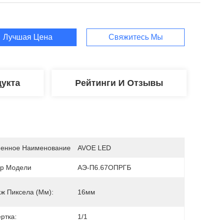
Лучшая Цена
Свяжитесь Мы
укта
Рейтинги И Отзывы
енное Наименование
AVOE LED
р Модели
АЭ-П6.67ОПРГБ
аж Пиксела (мм):
16мм
ртка:
1/1