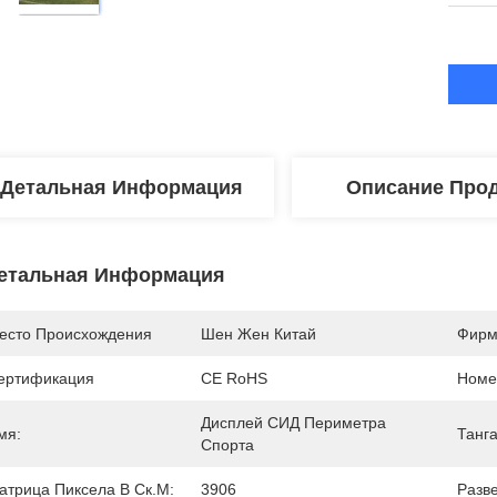
Детальная Информация
Описание Прод
етальная Информация
есто Происхождения
Шен Жен Китай
Фирм
ертификация
CE RoHS
Номе
Дисплей СИД Периметра 
мя:
Танг
Спорта
атрица Пиксела В Ск.м:
3906
Разве