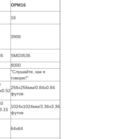
OPM16
16
3906
35
SMD3535
8000
"Слушайте, как я
говорю!"
0
256х256мм/0.84х0.84
х0.52
футов
60
1024х1024мм/3.36х3.36
3.15
футов
64х64