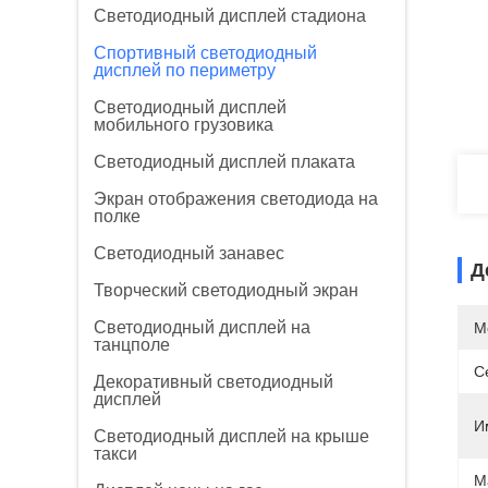
Светодиодный дисплей стадиона
Спортивный светодиодный
дисплей по периметру
Светодиодный дисплей
мобильного грузовика
Светодиодный дисплей плаката
Экран отображения светодиода на
полке
Светодиодный занавес
Д
Творческий светодиодный экран
Светодиодный дисплей на
М
танцполе
С
Декоративный светодиодный
дисплей
И
Светодиодный дисплей на крыше
такси
М