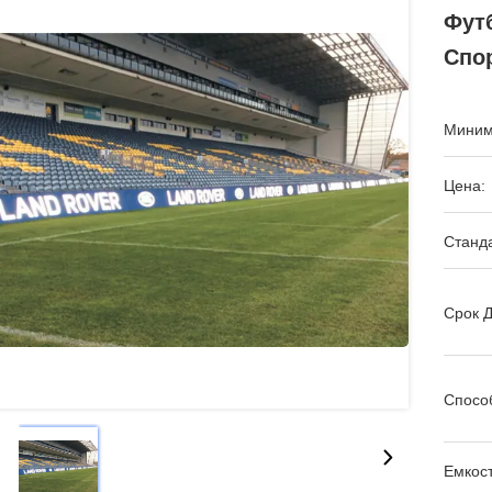
Фут
Спо
Миним
Цена:
Станда
Срок Д
Спосо
Емкост