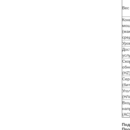
Вес
Кон
мощ
(мак
сре
Уро
Дос
усл
Ско
обн
(HZ
Сер
(бит
Уго
(H/V
Вхо
нап
(AC
Под
Про