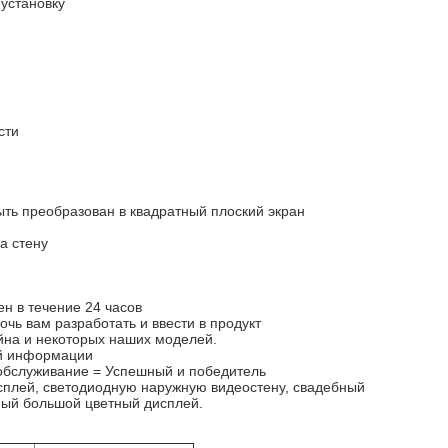
 установку
сти
ть преобразован в квадратный плоский экран
а стену
н в течение 24 часов
ь вам разработать и ввести в продукт
йна и некоторых наших моделей.
ой информации
 обслуживание = Успешный и победитель
сплей, светодиодную наружную видеостену, свадебный
ный большой цветный дисплей.