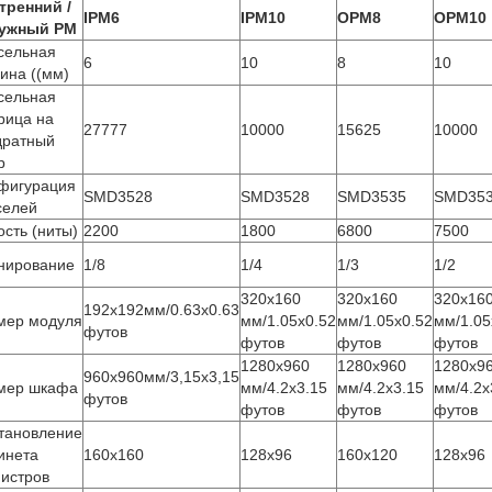
тренний /
IPM6
IPM10
OPM8
OPM10
ужный PM
сельная
6
10
8
10
ина ((мм)
сельная
рица на
27777
10000
15625
10000
дратный
р
фигурация
SMD3528
SMD3528
SMD3535
SMD35
селей
ость (ниты)
2200
1800
6800
7500
нирование
1/8
1/4
1/3
1/2
320х160
320х160
320х16
192х192мм/0.63х0.63
мер модуля
мм/1.05х0.52
мм/1.05х0.52
мм/1.05
футов
футов
футов
футов
1280х960
1280х960
1280х9
960х960мм/3,15х3,15
мер шкафа
мм/4.2х3.15
мм/4.2х3.15
мм/4.2х
футов
футов
футов
футов
тановление
инета
160х160
128х96
160х120
128х96
истров