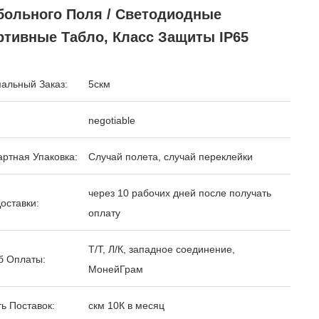
больного Поля / Светодиодные
ртивные Табло, Класс Защиты IP65
альный Заказ:
5скм
negotiable
ртная Упаковка:
Случай полета, случай переклейки
через 10 рабочих дней после получать
оставки:
оплату
Т/Т, Л/К, западное соединение,
б Оплаты:
МонейГрам
ь Поставок:
скм 10К в месяц