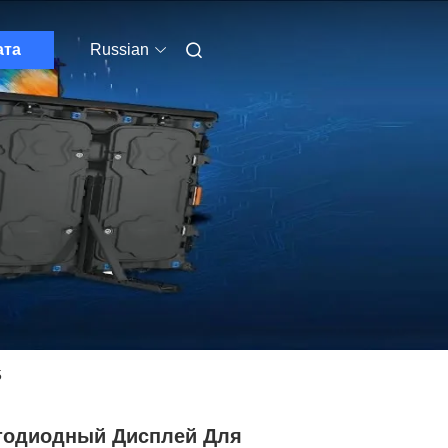
ата
Russian
5
тодиодный Дисплей Для