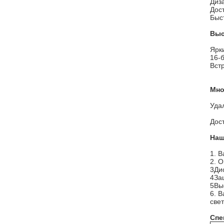
Диз
Дос
Быс
Выс
Ярк
16-
Вст
Мно
Уда
Дос
Наш
1. 
2. 
3Ди
4За
5Вы
6. 
све
Спе