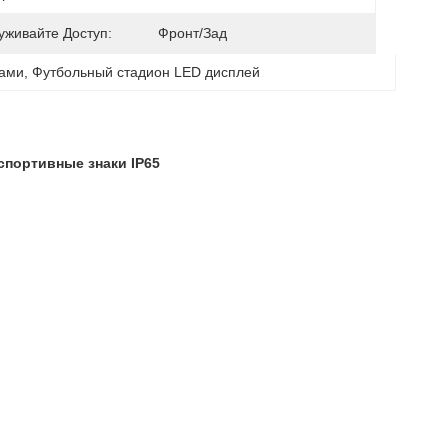
уживайте Доступ:
Фронт/зад
пами
, 
Футбольный стадион LED дисплей
спортивные знаки IP65