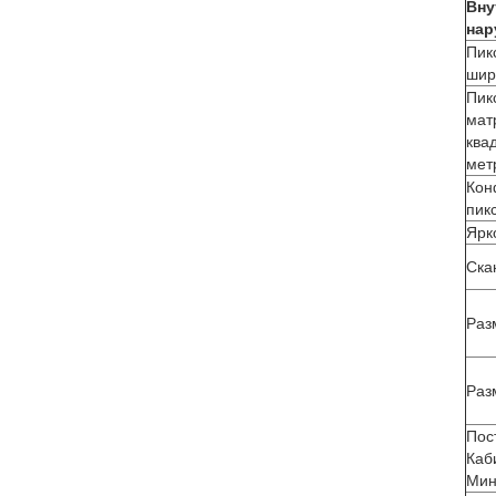
Вну
нар
Пик
шир
Пик
мат
ква
мет
Кон
пик
Ярк
Ска
Раз
Раз
Пос
Каб
Мин