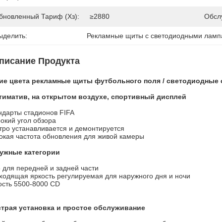
бновленный Тариф (Хз):
≥2880
Обсл
ыделить:
Рекламные щиты с светодиодными лам
писание Продукта
ие цвета рекламные щиты футбольного поля / светодиодные 
тиматив, на открытом воздухе, спортивный дисплей
ндарты стадионов FIFA
окий угол обзора
тро устанавливается и демонтируется
окая частота обновления для живой камеры
ужные категории
5 для передней и задней части
ходящая яркость регулируемая для наружного дня и ночи
ость 5500-8000 CD
трая установка и простое обслуживание