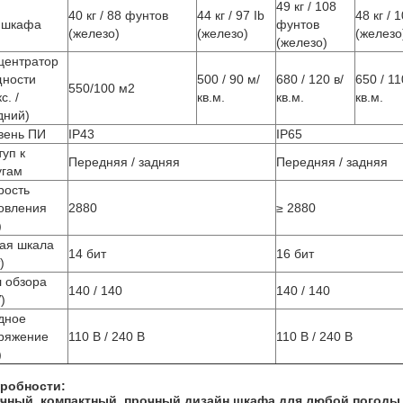
49 кг / 108
40 кг / 88 фунтов
44 кг / 97 Ib
48 кг / 
 шкафа
фунтов
(железо)
(железо)
(железо
(железо)
центратор
ности
500 / 90 м/
680 / 120 в/
650 / 11
550/100 м2
с. /
кв.м.
кв.м.
кв.м.
дний)
вень ПИ
IP43
IP65
туп к
Передняя / задняя
Передняя / задняя
угам
рость
овления
2880
≥ 2880
)
ая шкала
14 бит
16 бит
)
л обзора
140 / 140
140 / 140
)
дное
ряжение
110 В / 240 В
110 В / 240 В
)
робности:
чный, компактный, прочный дизайн шкафа для любой погоды