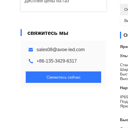
Дисплей цены на газ
О
В
свяжитесь мы
О
Ярк
sales08@avoe-led.com
Уль
+86-135-3429-6317
Ста
Шир
Быс
Свяжитесь сейчас
Выс
Нар
IP6
Под
Ярк
Быс