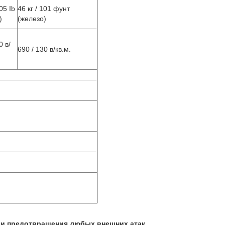
105 Ib
46 кг / 101 фунт
)
(железо)
0 в/
690 / 130 в/кв.м.
 и предотвращения любых внешних атак