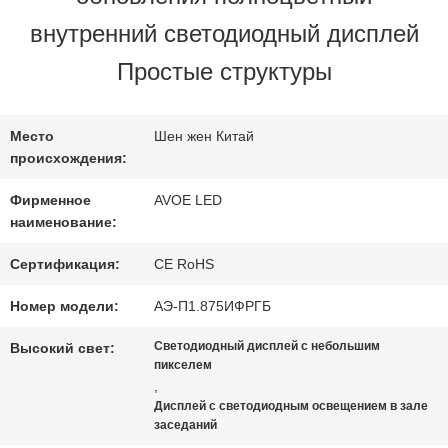
ЗАВОДУ
внутренний светодиодный дисплей
Простые структуры
КОНТРОЛЬ
КАЧЕСТВА
Место
Шен жен Китай
происхождения:
Фирменное
AVOE LED
СВЯЖИТЕСЬ
наименование:
С
Сертификация:
CE RoHS
НАМИ
Номер модели:
АЭ-П1.875ИФРГБ
Светодиодный дисплей с небольшим
Высокий свет:
пикселем
НОВОСТИ
,
Дисплей с светодиодным освещением в зале
заседаний