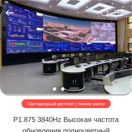
Shen
Zhen
AVOE
Hi-
tech
Co.,
ДОМОЙ
Ltd..
All
Rights
Reserved.
ПРОДУКТЫ
О
НАС
Светодиодный дисплей с тонким шагом
ЭКСКУРСИЯ
P1.875 3840Hz Высокая частота
ПО
обновления полноцветный