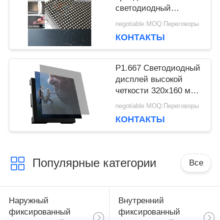
светодиодный
ПОЛИТИКА
дисплей 640x480 мм
negotiable MOQ:Переговоры
УЕДИНЕНИЯ
КОНТАКТЫ
P1.667 Светодиодный
дисплей высокой
четкости 320x160 мм
для помещений GOB
negotiable MOQ:Переговоры
LED дисплей
КОНТАКТЫ
Популярные категории
Все
Наружный
Внутренний
фиксированный
фиксированный