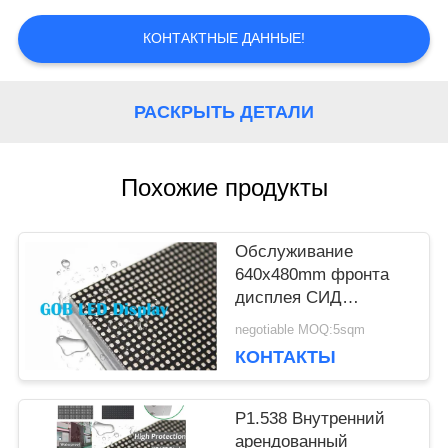
СЛУЧАИ
КОНТАКТНЫЕ ДАННЫЕ!
БЛОГ
РАСКРЫТЬ ДЕТАЛИ
ЗАПРОСИТЕ
Похожие продукты
ЦИТАТУ
Обслуживание
VR
640x480mm фронта
дисплея СИД
SMD1212 мелкого
negotiable MOQ:5sqm
шага РТА P1.538
КАРТА
КОНТАКТЫ
САЙТА
P1.538 Внутренний
арендованный