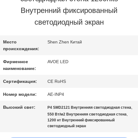
ЗАВОДУ
Внутренний фиксированный
светодиодный экран
КОНТРОЛЬ
КАЧЕСТВА
Место
Shen Zhen Китай
происхождения:
Фирменное
AVOE LED
СВЯЖИТЕСЬ
наименование:
С
Сертификация:
CE RoHS
НАМИ
Номер модели:
AE-INP4
Высокий свет:
,
P4 SMD2121 Внутренняя светодиодная стена
,
550 Вт/м2 Внутренняя светодиодная стена
НОВОСТИ
1200 нт Внутренний фиксированный
светодиодный экран