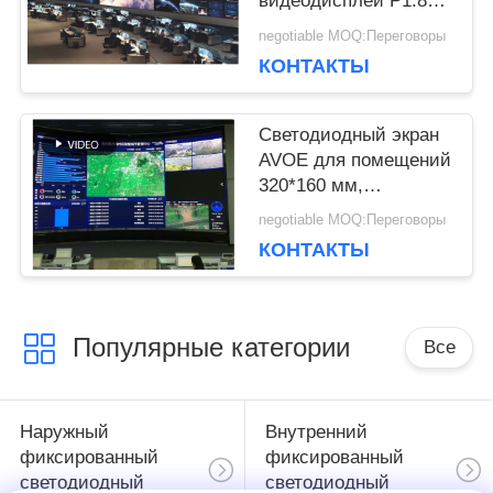
видеодисплей P1.8
ПОЛИТИКА
320*160mm 3840Hz
negotiable MOQ:Переговоры
КОНТАКТЫ
УЕДИНЕНИЯ
Светодиодный экран
AVOE для помещений
320*160 мм,
фиксированный, SMD
negotiable MOQ:Переговоры
LED, видеостена для
КОНТАКТЫ
центра наблюдения
Популярные категории
Все
Наружный
Внутренний
фиксированный
фиксированный
светодиодный
светодиодный