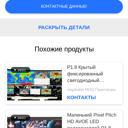
СЛУЧАИ
КОНТАКТНЫЕ ДАННЫЕ!
БЛОГ
РАСКРЫТЬ ДЕТАЛИ
ЗАПРОСИТЕ
Похожие продукты
ЦИТАТУ
P1.8 Крытый
фиксированный
VR
светодиодный
видеоэкран AVOE 200
negotiable MOQ:Переговоры
Вт, модуль 320*160
КОНТАКТЫ
КАРТА
мм, 3840 Гц
САЙТА
Маленький Pixel Pitch
HD AVOE LED