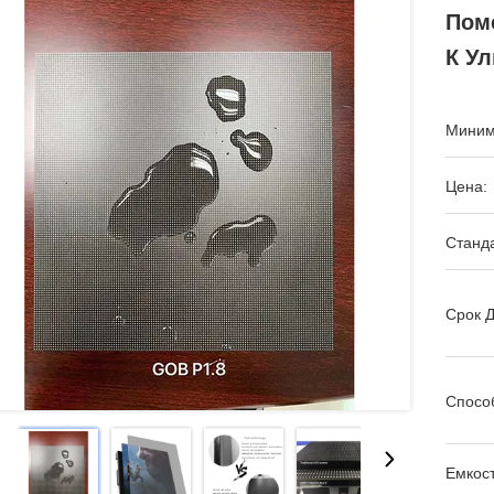
Пом
К У
Миним
Цена:
Станда
Срок Д
Спосо
Емкост