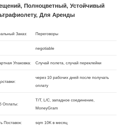
ещений, Полноцветный, Устойчивый
льтрафиолету, Для Аренды
альный Заказ:
Переговоры
negotiable
ртная Упаковка:
Случай полета, случай переклейки
через 10 рабочих дней после получать
оставки:
оплату
T/T, L/C, западное соединение,
б Оплаты:
MoneyGram
ь Поставок:
sqm 10K в месяц