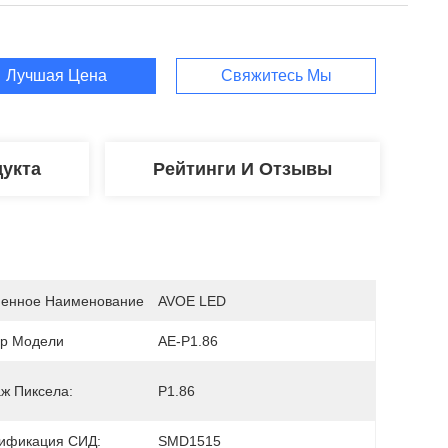
Лучшая Цена
Свяжитесь Мы
укта
Рейтинги И Отзывы
енное Наименование
AVOE LED
р Модели
AE-P1.86
аж Пиксела:
P1.86
ификация СИД:
SMD1515