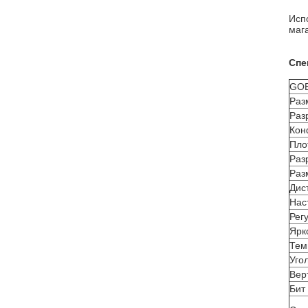
Исп
маг
Спе
GOB
Раз
Раз
Кон
Пло
Раз
Раз
Дис
Нас
Рег
Ярк
Тем
Уго
Вер
Бит