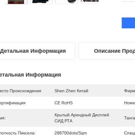
Детальная Информация
Описание Прод
етальная Информация
есто Происхождения
Shen Zhen Китай
Фирм
ертификация
CE RoHS
Номе
Крытый Арендный Дисплей 
мя:
Танг
СИД РТА
лотность Пиксела:
288700dots/sqm
Спец