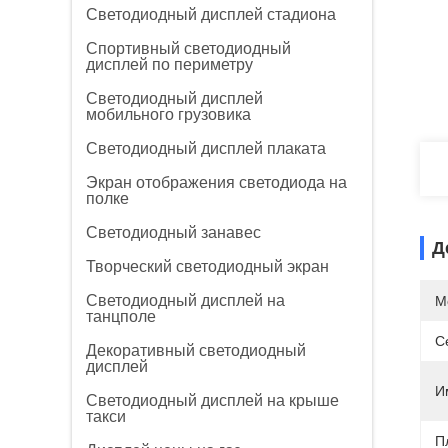
Светодиодный дисплей стадиона
Спортивный светодиодный
дисплей по периметру
Светодиодный дисплей
мобильного грузовика
Светодиодный дисплей плаката
Экран отображения светодиода на
полке
Светодиодный занавес
Д
Творческий светодиодный экран
Светодиодный дисплей на
М
танцполе
С
Декоративный светодиодный
дисплей
И
Светодиодный дисплей на крыше
такси
П