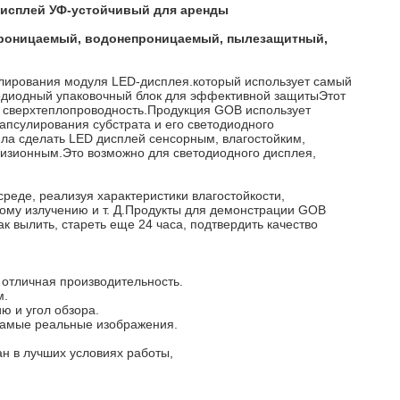
дисплей УФ-устойчивый для аренды
проницаемый, водонепроницаемый, пылезащитный,
сулирования модуля LED-дисплея.который использует самый
тодиодный упаковочный блок для эффективной защитыЭтот
т сверхтеплопроводность.Продукция GOB использует
псулирования субстрата и его светодиодного
ла сделать LED дисплей сенсорным, влагостойким,
изионным.Это возможно для светодиодного дисплея,
среде, реализуя характеристики влагостойкости,
вому излучению и т. Д.Продукты для демонстрации GOB
ак вылить, стареть еще 24 часа, подтвердить качество
 отличная производительность.
м.
ю и угол обзора.
самые реальные изображения.
ан в лучших условиях работы,