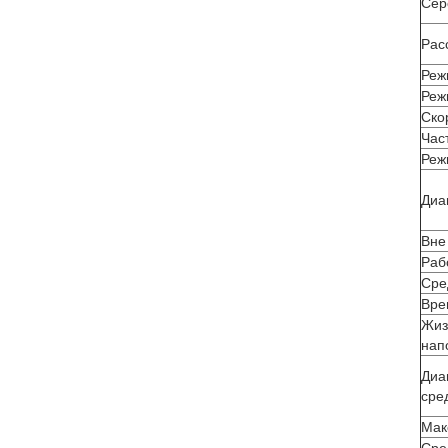
Сер
Рас
Реж
Реж
Ско
Час
Реж
Диа
Вне
Раб
Сре
Вре
Жиз
нап
Диа
сре
Мак