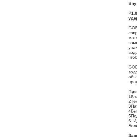
Вну
P1.
уда
GOB
сов
мат
сам
упа
вод
что
GOB
вод
обыч
прод
Пре
1Кл
2Те
3Па
4Вы
5По
6. 
Бол
Зая