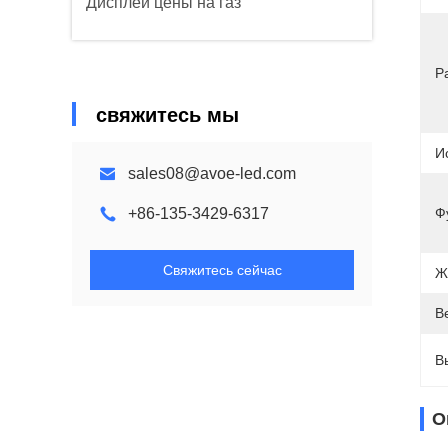
Дисплей цены на газ
Р
свяжитесь мы
И
sales08@avoe-led.com
+86-135-3429-6317
Ф
Свяжитесь сейчас
Ж
В
В
О