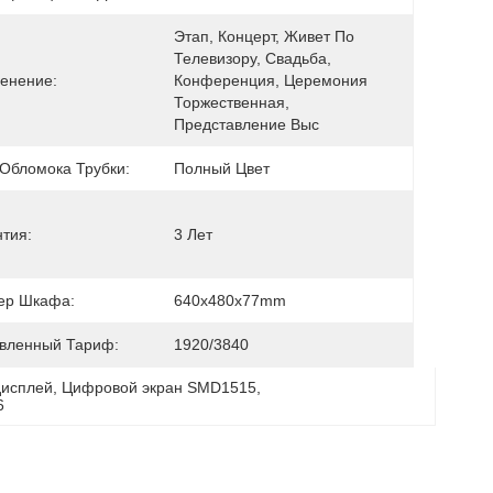
Этап, Концерт, Живет По 
Телевизору, Свадьба, 
енение:
Конференция, Церемония 
Торжественная, 
Представление Выс
 Обломока Трубки:
Полный Цвет
нтия:
3 Лет
ер Шкафа:
640x480x77mm
вленный Тариф:
1920/3840
дисплей
, 
Цифровой экран SMD1515
, 
6