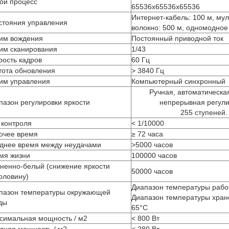
ой процесс
65536х65536х65536
Интернет-кабель: 100 м, му
стояния управления
волокно: 500 м, одномодное 
им вождения
Постоянный приводной ток
им сканирования
1/43
рость кадров
60 Гц
тота обновления
> 3840 Гц
им управления
Компьютерный синхронный
Ручная, автоматическа
пазон регулировки яркости
непрерывная регули
255 ступеней.
 контроля
< 1/10000
очее время
≥ 72 часа
днее время между неудачами
>5000 часов
мя жизни
100000 часов
ненно-белый (снижение яркости
50000 часов
оловину)
Диапазон температуры рабо
пазон температуры окружающей
Диапазон температуры хране
ды
65°C
симальная мощность / м2
< 800 Вт