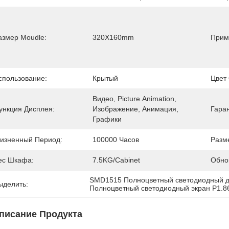
азмер Moudle:
320X160mm
Прим
спользование:
Крытый
Цвет
Видео, Picture.Animation, 
ункция Дисплея:
Изображение, Анимация, 
Гара
Графики
изненный Период:
100000 Часов
Разм
ес Шкафа:
7.5KG/cabinet
Обно
SMD1515 Полноцветный светодиодный 
ыделить:
Полноцветный светодиодный экран P1.8
писание Продукта