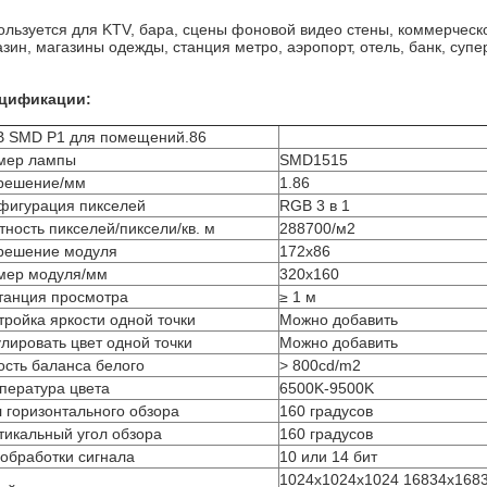
ользуется для KTV, бара, сцены фоновой видео стены, коммерческ
азин, магазины одежды, станция метро, аэропорт, отель, банк, суп
цификации:
 SMD P1 для помещений.86
мер лампы
SMD1515
решение/мм
1.86
фигурация пикселей
RGB 3 в 1
тность пикселей/пиксели/кв. м
288700/м2
решение модуля
172х86
мер модуля/мм
320х160
танция просмотра
≥ 1 м
тройка яркости одной точки
Можно добавить
улировать цвет одной точки
Можно добавить
ость баланса белого
> 800cd/m2
пература цвета
6500K-9500K
л горизонтального обзора
160 градусов
тикальный угол обзора
160 градусов
 обработки сигнала
10 или 14 бит
1024х1024х1024 16834х168