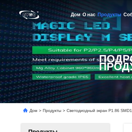
Дом
О нас
Продукты
Со
ПОДР
ПРОД
Дом
>
Продукты
>
Светодиодный экран P1.86 SMD1
Продукты