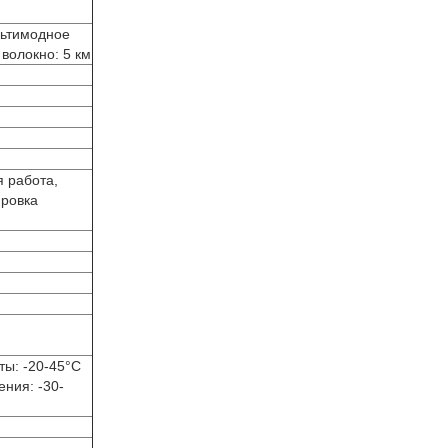
льтимодное
волокно: 5 км
я работа,
ровка
ты: -20-45°C
ния: -30-