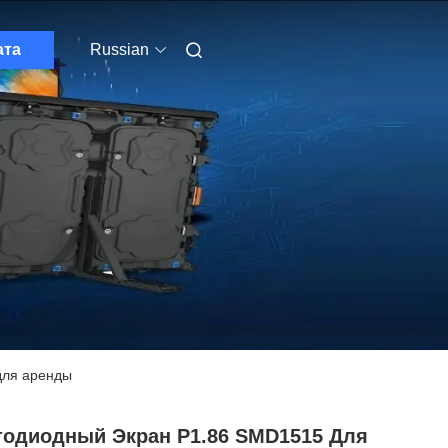
ата
Russian
для аренды
тодиодный Экран P1.86 SMD1515 Для