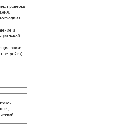
ек, проверка
ания,
необходима
дение и
енциальной
,
ющие знаки
 настройка)
ысокой
нный,
ческий,