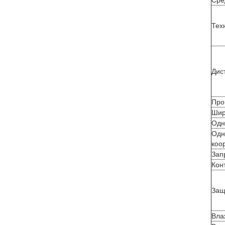
Сре
Тех
Дис
Про
Шир
Одн
Одн
коо
Зап
Кон
Защ
Вла