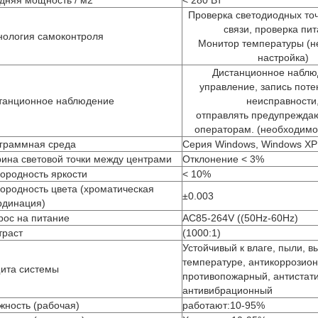
дняя мощность / м2
< 280 Вт
Проверка светодиодных точ
связи, проверка пит
нология самоконтроля
Монитор температуры (
настройка)
Дистанционное наблю
управление, запись пот
танционное наблюдение
неисправности
отправлять предупрежда
операторам. (необходимо
граммная среда
Серия Windows, Windows XP
ина световой точки между центрами
Отклонение < 3%
ородность яркости
< 10%
ородность цвета (хроматическая
±0.003
рдинация)
рос на питание
AC85-264V ((50Hz-60Hz)
траст
(1000:1)
Устойчивый к влаге, пыли, в
температуре, антикоррозио
ита системы
противопожарный, антистати
антивибрационный
жность (рабочая)
работают:10-95%