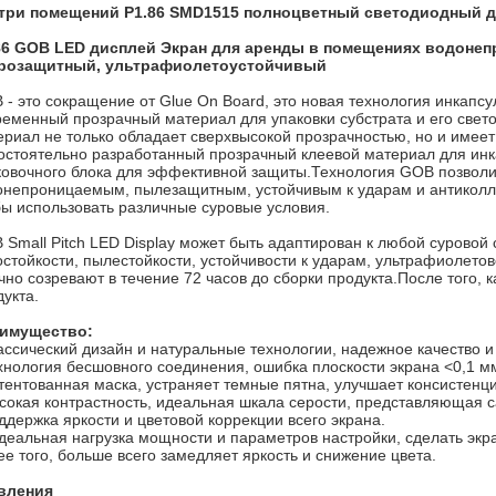
три помещений P1.86 SMD1515 полноцветный светодиодный 
86 GOB LED дисплей Экран для аренды в помещениях водоне
розащитный, ультрафиолетоустойчивый
 - это сокращение от Glue On Board, это новая технология инкап
ременный прозрачный материал для упаковки субстрата и его све
ериал не только обладает сверхвысокой прозрачностью, но и имее
остоятельно разработанный прозрачный клеевой материал для инка
ковочного блока для эффективной защиты.Технология GOB позволи
онепроницаемым, пылезащитным, устойчивым к ударам и антиколл
бы использовать различные суровые условия.
 Small Pitch LED Display может быть адаптирован к любой суровой 
остойкости, пылестойкости, устойчивости к ударам, ультрафиолето
но созревают в течение 72 часов до сборки продукта.После того, к
укта.
имущество:
ассический дизайн и натуральные технологии, надежное качество и
хнология бесшовного соединения, ошибка плоскости экрана <0,1 м
тентованная маска, устраняет темные пятна, улучшает консистенци
сокая контрастность, идеальная шкала серости, представляющая 
ддержка яркости и цветовой коррекции всего экрана.
Идеальная нагрузка мощности и параметров настройки, сделать экр
ее того, больше всего замедляет яркость и снижение цвета.
вления