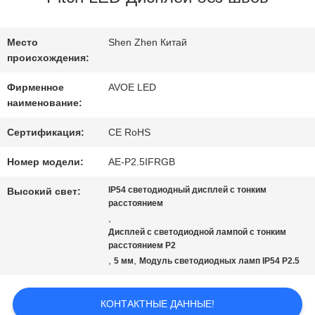
ЗАВОДУ
Место
Shen Zhen Китай
происхождения:
КОНТРОЛЬ
Фирменное
AVOE LED
КАЧЕСТВА
наименование:
Сертификация:
CE RoHS
СВЯЖИТЕСЬ
Номер модели:
AE-P2.5IFRGB
С
IP54 светодиодный дисплей с тонким
Высокий свет:
расстоянием
НАМИ
,
Дисплей с светодиодной лампой с тонким
расстоянием P2
,
,
5 мм
Модуль светодиодных ламп IP54 P2.5
НОВОСТИ
КОНТАКТНЫЕ ДАННЫЕ!