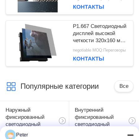
ПОЛИТИКА
КОНТАКТЫ
УЕДИНЕНИЯ
P1.667 Светодиодный
дисплей высокой
четкости 320x160 мм
для помещений GOB
negotiable MOQ:Переговоры
LED дисплей
КОНТАКТЫ
Популярные категории
Все
Наружный
Внутренний
фиксированный
фиксированный
светодиодный
светодиодный
дисплей
дисплей
Peter