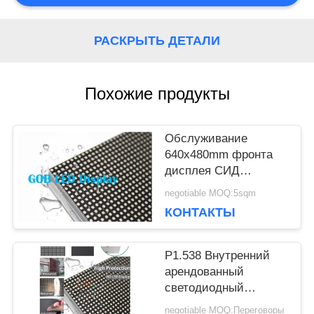
СЛУЧАИ
РАСКРЫТЬ ДЕТАЛИ
БЛОГ
Похожие продукты
ЗАПРОСИТЕ
Обслуживание
ЦИТАТУ
640x480mm фронта
дисплея СИД
SMD1212 мелкого
VR
negotiable MOQ:5sqm
шага РТА P1.538
КОНТАКТЫ
КАРТА
P1.538 Внутренний
арендованный
САЙТА
светодиодный
дисплей 640x480 мм
negotiable MOQ:Переговоры