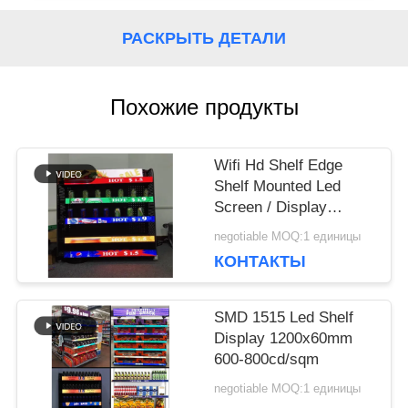
СЛУЧАИ
РАСКРЫТЬ ДЕТАЛИ
БЛОГ
Похожие продукты
ЗАПРОСИТЕ
Wifi Hd Shelf Edge
ЦИТАТУ
Shelf Mounted Led
Screen / Display
150x60mm Модуль
negotiable MOQ:1 единицы
VR
КОНТАКТЫ
КАРТА
SMD 1515 Led Shelf
Display 1200x60mm
САЙТА
600-800cd/sqm
negotiable MOQ:1 единицы