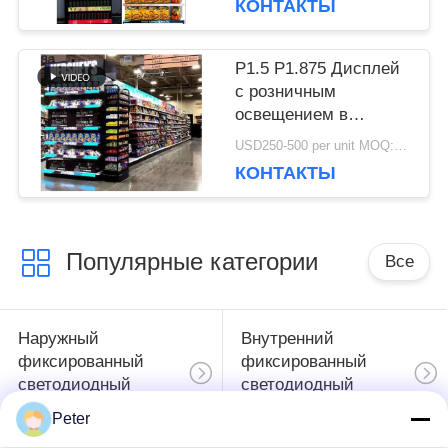
КОНТАКТЫ
ПОЛИТИКА
УЕДИНЕНИЯ
P1.5 P1.875 Дисплей
с розничным
освещением в
помещении 900x60
USD250-500 per unit MOQ:1 единицы
мм
КОНТАКТЫ
Популярные категории
Все
Наружный
Внутренний
фиксированный
фиксированный
светодиодный
светодиодный
дисплей
дисплей
Peter